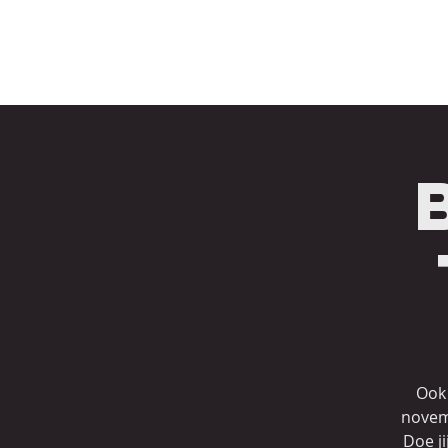
LEVELS
MENUKAART
VERGADEREN
S
Ook 
novemb
Doe j