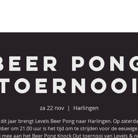
ECRET GARDEN
FUN ROUTES
HIGHER LEVELS
Beer Pon
toernoo
za 22 nov
  |  
Harlingen
dit jaar brengt Levels Beer Pong naar Harlingen. Op zaterd
er om 21.00 uur is het tijd om te strijden voor de eeuwig
ij mee aan het Beer Pong Knock Out toernooi van Levels & ne