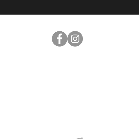
follow US
JOBS
Wil jij deel uitmaken van Team Levels? Laat
het ons weten.
STAGE
Ben jij op zoek naar de leukste stageplek in
Harlingen? Dan zit je goed bij Levels. We zijn
een erkend leerbedrijf en in 2023 bekroond
tot
Leermeester van het Noorden
. Dat belooft
een leerzame en gezellige stage te worden.
Bekijk de mogelijkheden op Stagemarkt of
stuur ons een berichtje.