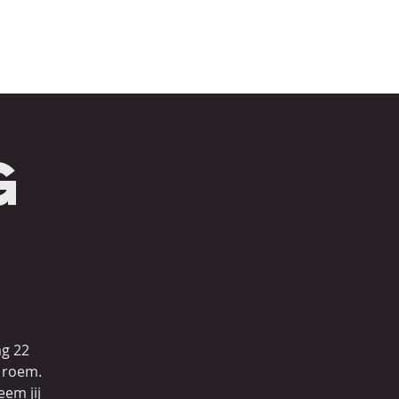
WORKSHOPS
LEVELS EVENTS
LEVELS SHOP
g
i
ag 22
e roem.
em jij