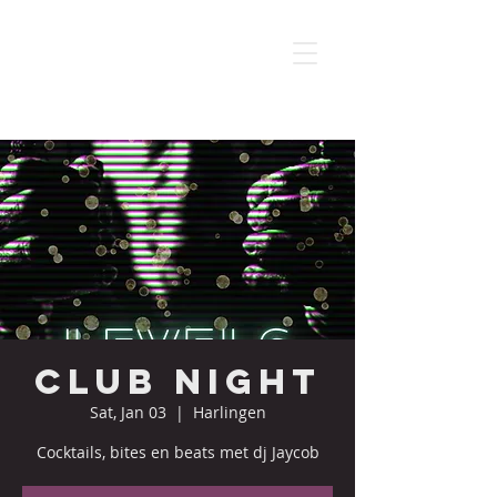
Club night
Sat, Jan 03
  |  
Harlingen
Cocktails, bites en beats met dj Jaycob