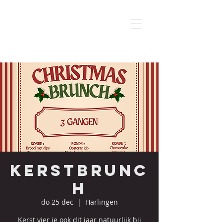
Kerstbrunc
h
do 25 dec
  |  
Harlingen
Kerst vier je ook dit jaar natuurlijk bij