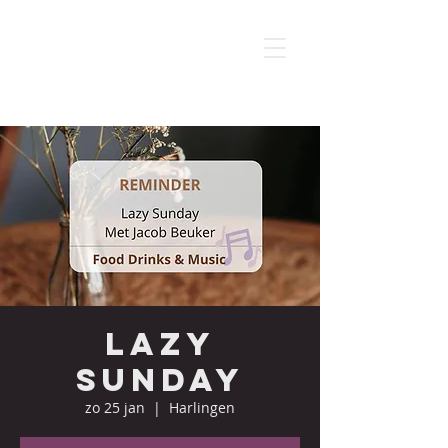
Lazy
sunday
zo 25 jan
  |  
Harlingen