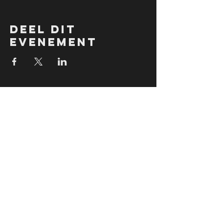
Deel dit
evenement
follow US
jobs
Do you want to be part of Team Levels click here for
more info!