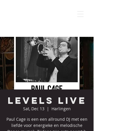
Levels live
Sat, Dec 13
  |  
Harlingen
Paul Cage is een een allround DJ met een
liefde voor energieke en melodische