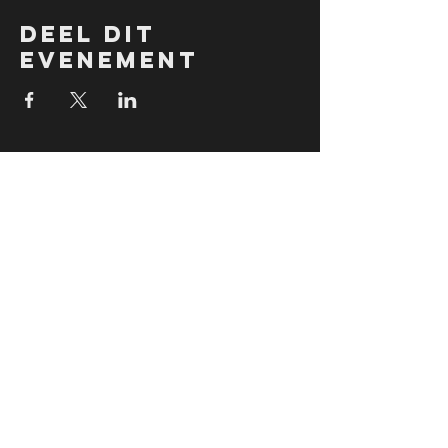
Deel dit
evenement
follow US
jobs
Do you want to be part of Team Levels click here for
more info!
JOBS